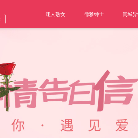
迷人熟女
儒雅绅士
同城异
验